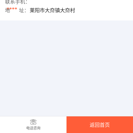
联系手机：
****
地 址：
莱阳市大夼镇大夼村
返回首页
电话咨询