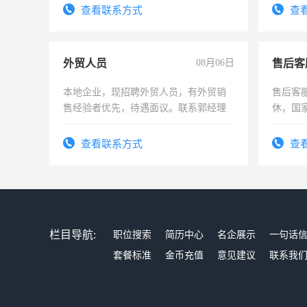
表或者有医学资质的优先，底薪+绩效，
试用期1
查看联系方式
查
交五险。
外贸人员
08月06日
售后客
本地企业，现招聘外贸人员，有外贸销
售后客服
售经验者优先，待遇面议。联系郭经理
休，国
查看联系方式
查
栏目导航:
职位搜索
简历中心
名企展示
一句话
套餐标准
金币充值
意见建议
联系我