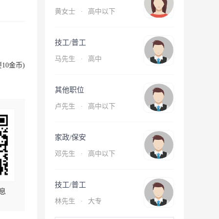
黄女士
·
高中以下
技工/普工
马先生
·
高中
10金币)
其他职位
卢先生
·
高中以下
家政/保安
邓先生
·
高中以下
技工/普工
息
林先生
·
大专