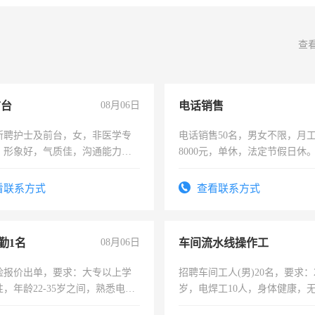
查
前台
08月06日
电话销售
所聘护士及前台，女，非医学专
电话销售50名，男女不限，月工资
，形象好，气质佳，沟通能力
8000元，单休，法定节假日休
试，周日休息。
看联系方式
查看联系方式
勤1名
08月06日
车间流水线操作工
险报价出单，要求：大专以上学
招聘车间工人(男)20名，要求：2
，年龄22-35岁之间，熟悉电脑
岁，电焊工10人，身体健康，
工作态度认真，具有团队精神，
好。薪资：4500-7000元，标