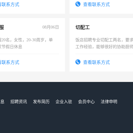
-3个月，转正后交纳五险，
宿，免费发放劳保用品，两班
看联系方式
查看联系方式
25号准时发放工资，工作时间1
服
08月06日
切配工
20名，女性，20-30周岁，单
饭店招聘专业切配工两名，要
家节假日休息
工作经验，能够很好的协助厨
作。包吃住，每月有公休，工资35
4500。
看联系方式
查看联系方式
信息
招聘资讯
发布简历
企业入驻
会员中心
法律申明
们