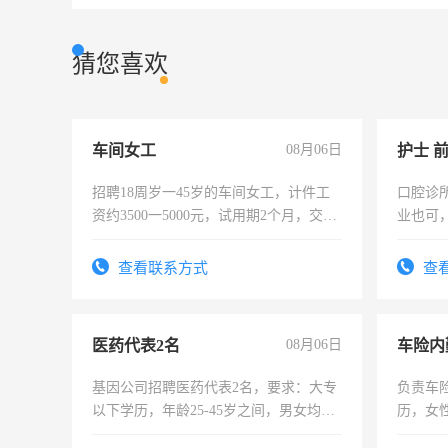
猜您喜欢
车间女工
08月06日
护士 
招聘18周岁一45岁的车间女工，计件工
口腔诊
资约3500一5000元，试用期2个月，交五
业也可
险，有年薪假，年底福利
强。面
查看联系方式
查
医药代表2名
08月06日
车险内
基因公司招聘医药代表2名，要求：大专
负责车
以下学历，年龄25-45岁之间，男女均
历，女性
可，需要具有营销经验，从事过医药代
操作，