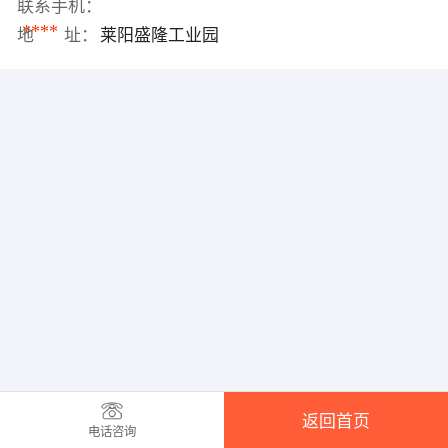
联系手机：
****
地 址：
莱阳盛隆工业园
返回首页
电话咨询